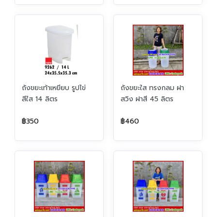
ถังขยะเท้าเหยียบ รูปไข่
ถังขยะใส ทรงกลม ฝา
สีใส 14 ลิตร
สวิง ฝาสี 45 ลิตร
฿350
฿460