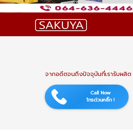
จากอดีตจนถึงปัจจุบันที่เรารับผล
Call Now
โทรด่วนคลิ๊ก !