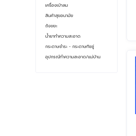
เครื่องเป่าลม
สินค้าสุขอนามัย
ถังขยะ
น้ำยาทำความสะอาด
กระดาษชำระ - กระดาษทิชชู่
อุปกรณ์ทำความสะอาด/แม่บ้าน