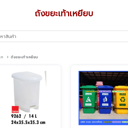
ถังขยะเท้าเหยียบ
รก
ถังขยะเท้าเหยียบ